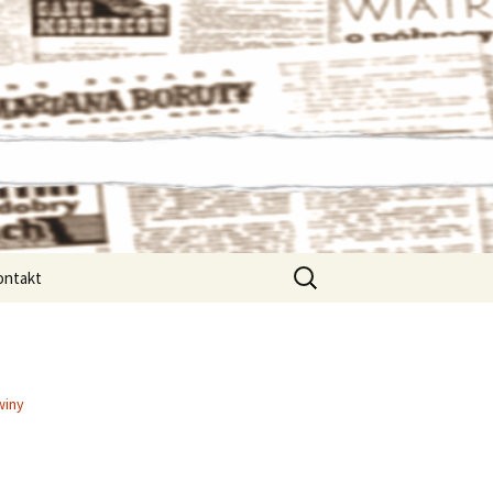
Szukaj:
ontakt
winy