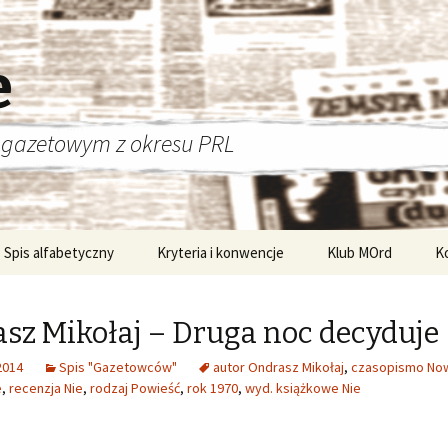
e
 gazetowym z okresu PRL
Spis alfabetyczny
Kryteria i konwencje
Klub MOrd
K
sz Mikołaj – Druga noc decyduje
2014
Spis "Gazetowców"
autor Ondrasz Mikołaj
,
czasopismo No
e
,
recenzja Nie
,
rodzaj Powieść
,
rok 1970
,
wyd. książkowe Nie