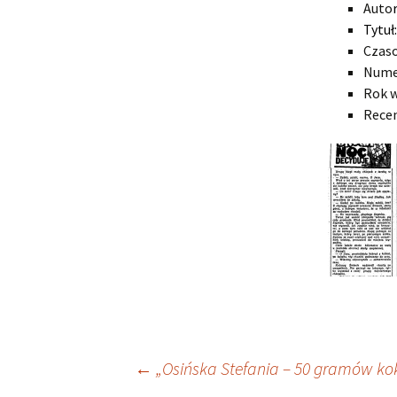
Auto
Tytuł
Czas
Numer
Rok w
Rece
Zobacz
←
„Osińska Stefania – 50 gramów ko