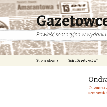
Gazetowc
Powieść sensacyjna w wydaniu
Przeskocz
Strona główna
Spis „Gazetowców”
do
treści
Ondra
10 marca 
Rzeszowski