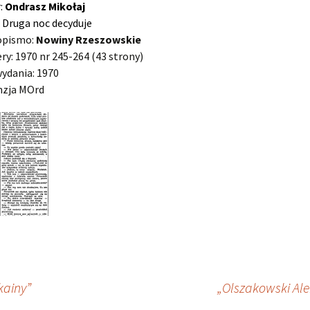
r:
Ondrasz Mikołaj
: Druga noc decyduje
opismo:
Nowiny Rzeszowskie
y: 1970 nr 245-264 (43 strony)
ydania: 1970
nzja MOrd
kainy”
„Olszakowski Al