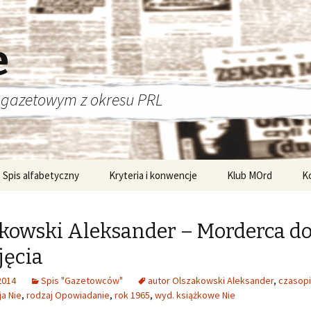
e
 gazetowym z okresu PRL
Spis alfabetyczny
Kryteria i konwencje
Klub MOrd
K
kowski Aleksander – Morderca d
ęcia
2014
Spis "Gazetowców"
autor Olszakowski Aleksander
,
czasop
ja Nie
,
rodzaj Opowiadanie
,
rok 1965
,
wyd. książkowe Nie