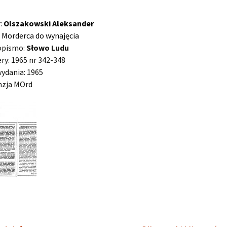
r:
Olszakowski Aleksander
: Morderca do wynajęcia
opismo:
Słowo Ludu
y: 1965 nr 342-348
ydania: 1965
nzja MOrd