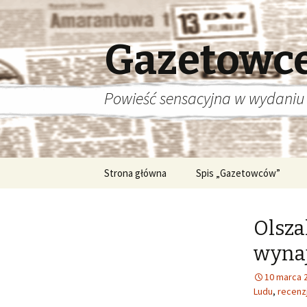
Gazetowc
Powieść sensacyjna w wydaniu
Przeskocz
Strona główna
Spis „Gazetowców”
do
treści
Olsza
wynaj
10 marca 
Ludu
,
recenz