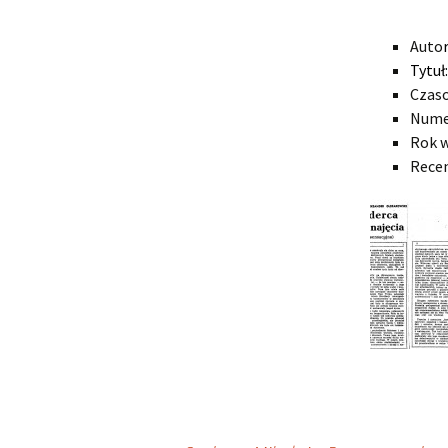
Auto
Tytuł
Czas
Numer
Rok w
Rece