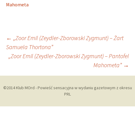
Mahometa
Zobacz
←
„Zoor Emil (Zeydler-Zborowski Zygmunt) – Żart
Samuela Thortona”
wpisy
„Zoor Emil (Zeydler-Zborowski Zygmunt) – Pantofel
Mahometa”
→
©2014 Klub MOrd - Powieść sensacyjna w wydaniu gazetowym z okresu
PRL