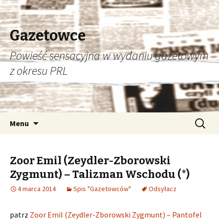
Gazetowce
Powieść sensacyjna w wydaniu gazetowym
z okresu PRL
Przeskocz
Szukaj:
Menu
do
treści
Zoor Emil (Zeydler-Zborowski
Zygmunt) – Talizman Wschodu (*)
4 marca 2014
Spis "Gazetowców"
Odsyłacz
patrz
Zoor Emil (Zeydler-Zborowski Zygmunt) – Pantofel