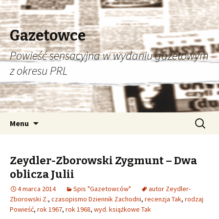
Gazetowce
Powieść sensacyjna w wydaniu gazetowym
z okresu PRL
Przeskocz
Szukaj:
Menu
do
treści
Zeydler-Zborowski Zygmunt – Dwa
oblicza Julii
4 marca 2014
Spis "Gazetowców"
autor Zeydler-
Zborowski Z.
,
czasopismo Dziennik Zachodni
,
recenzja Tak
,
rodzaj
Powieść
,
rok 1967
,
rok 1968
,
wyd. książkowe Tak