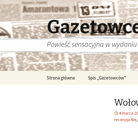
Gazetowc
Powieść sensacyjna w wydaniu
Przeskocz
Strona główna
Spis „Gazetowców”
do
treści
Wołow
4 marca 2
recenzja Nie