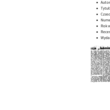
Autor
Tytuł
Czas
Numer
Rok w
Rece
Wydan