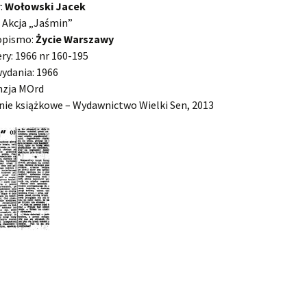
:
Wołowski Jacek
: Akcja „Jaśmin”
opismo:
Życie Warszawy
y: 1966 nr 160-195
ydania: 1966
nzja MOrd
ie książkowe – Wydawnictwo Wielki Sen, 2013