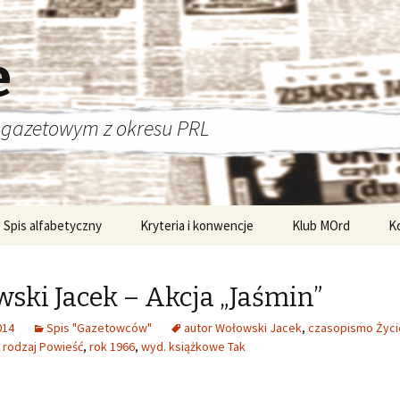
e
 gazetowym z okresu PRL
Spis alfabetyczny
Kryteria i konwencje
Klub MOrd
K
ski Jacek – Akcja „Jaśmin”
014
Spis "Gazetowców"
autor Wołowski Jacek
,
czasopismo Życ
,
rodzaj Powieść
,
rok 1966
,
wyd. książkowe Tak