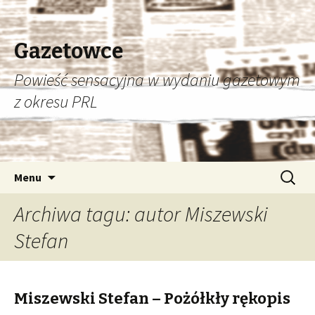
Gazetowce
Powieść sensacyjna w wydaniu gazetowym
z okresu PRL
Przeskocz
Szukaj:
Menu
do
treści
Archiwa tagu: autor Miszewski
Stefan
Miszewski Stefan – Pożółkły rękopis