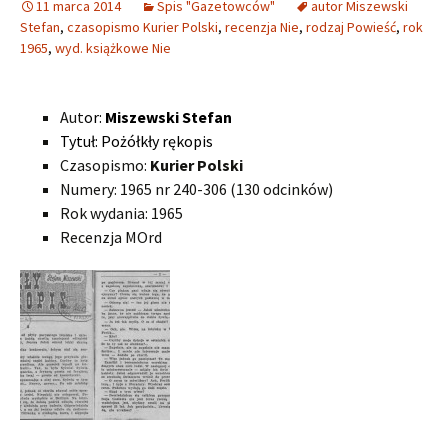
11 marca 2014
Spis "Gazetowców"
autor Miszewski
Stefan
,
czasopismo Kurier Polski
,
recenzja Nie
,
rodzaj Powieść
,
rok
1965
,
wyd. książkowe Nie
Aut
or:
Miszewski Stefan
Tytuł: Pożółkły rękopis
Czasopismo:
Kurier Polski
Numery: 1965 nr 240-306 (130 odcinków)
Rok wydania: 1965
Recenzja MOrd