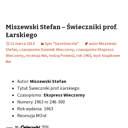
Miszewski Stefan – Świeczniki prof.
Łarskiego
11 marca 2014
Spis "Gazetowców"
autor Miszewski
Stefan
,
czasopismo Dziennik Wieczorny
,
czasopismo Ekspress
Wieczorny
,
recenzja Nie
,
rodzaj Powieść
,
rok 1963
,
wyd. książkowe
Nie
Autor:
Miszewski Stefan
Tytuł: Świeczniki prof. Łarskiego
Czasopismo:
Ekspress Wieczorny
Numery: 1963 nr 246-300
Rok wydania: 1963
Recenzja MOrd