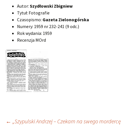
Autor:
Szydłowski Zbigniew
Tytuł: Fotografie
Czasopismo:
Gazeta Zielonogórska
Numery: 1959 nr 232-241 (9 odc.)
Rok wydania: 1959
Recenzja MOrd
Zobacz
←
„Szypulski Andrzej – Czekam na swego mordercę