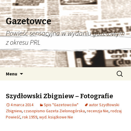
Gazetowce
Powieść sensacyjna w wydaniu gazetowym
z okresu PRL
Przeskocz
Szukaj:
Menu
do
treści
Szydłowski Zbigniew – Fotografie
4 marca 2014
Spis "Gazetowców"
autor Szydłowski
Zbigniew
,
czasopismo Gazeta Zielonogórska
,
recenzja Nie
,
rodzaj
Powieść
,
rok 1959
,
wyd. książkowe Nie